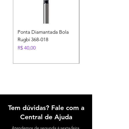
Ponta Diamantada Bola
The Aqualizer
Rugbi 368-018
Preço
R$ 180,00
Preço
R$ 40,00
Tem dúvidas? Fale com a
Central de Ajuda
Atendemos de segunda á sexta-feira,