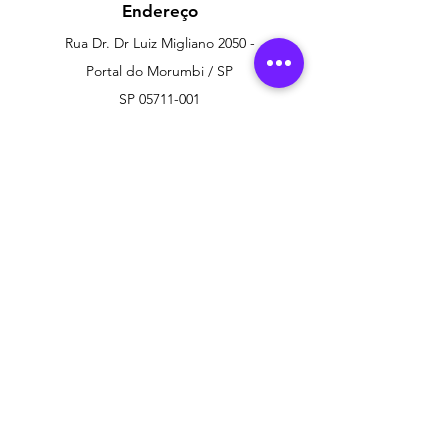
Endereço
Rua Dr. Dr Luiz Migliano 2050 -
Portal do Morumbi / SP
SP
05711-001
arti-dente@arti-dente.com.br
Telefone:
5851-5012
WhatsApp:
(11) 93003-3322
Suporte ao cliente
Contato
Central de ajuda
Sobre nós
Carreiras
Política